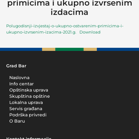
primicima i ukupno izvrsenim
izdacima
Polugodisnji-izvjestaj-o-ukupno-ostvarenim-primicima-i-
ukupno-izvrsenim-izacima-2021.g.
Download
Grad Bar
Naslovna
Info centar
Opštinska uprava
Skupština opštine
Lokalna uprava
Servis građana
Podrška privredi
O Baru
Kontakt informacije