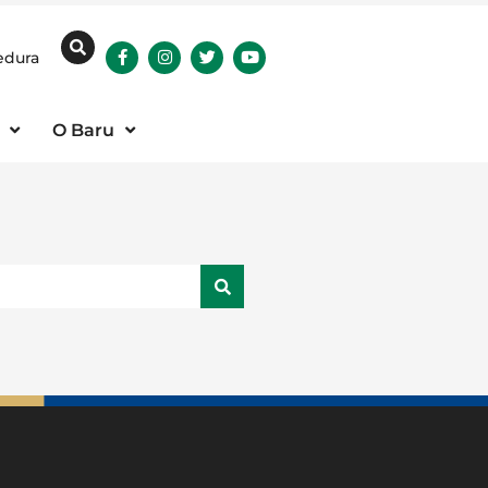
edura
O Baru