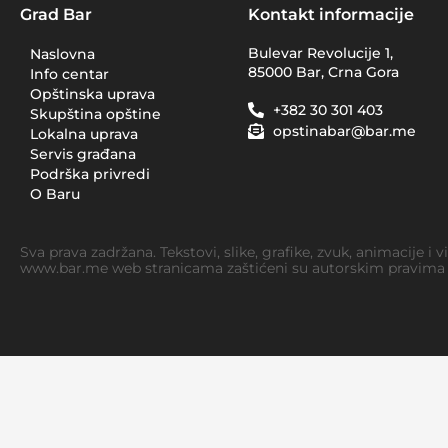
Grad Bar
Kontakt informacije
Bulevar Revolucije 1,
Naslovna
85000 Bar, Crna Gora
Info centar
Opštinska uprava
+382 30 301 403
Skupština opštine
opstinabar@bar.me
Lokalna uprava
Servis građana
Podrška privredi
O Baru
Sva prava zadržana. Tekstovi, slike, grafike, zvuk, animacije i 
www.bar.me web stranicama zaštićeni su autorskim pravima i