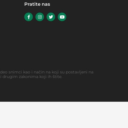
Pratite nas
video snimci kao i način na koji su postavljeni na
 drugim zakonima koji ih štite.