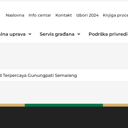
Naslovna
Info centar
Kontakt
Izbori 2024
Knjiga proc
lna uprava
Servis građana
Podrška privredi