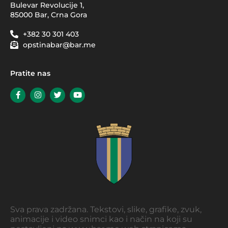
Bulevar Revolucije 1,
85000 Bar, Crna Gora
+382 30 301 403
opstinabar@bar.me
Pratite nas
Sva prava zadržana. Tekstovi, slike, grafike, zvuk,
animacije i video snimci kao i način na koji su