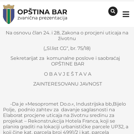
Na osnovu član 24. i 28, Zakona o procjeni uticaja na
životnu
(„Sl.list CG“, br. 75/18)
Sekretarijat za komunalne poslove i saobraćaj
OPŠTINE BAR
O B A V J E Š T A V A
ZAINTERESOVANU JAVNOST
-Da je »Mesopromet Do.o.«, Industrijska bb,Bijelo
Polje, podnio zahtev za davanje saglasnosti na
Elaborat procjene uticaja na životnu sredinu za
projekat – Rekonstrukcija Hotela Franca, koji se
planira graditi na lokaciji urbanističke parcele UP32, a
koji čine kat. parcela broj 4991/2 i kat. parcela