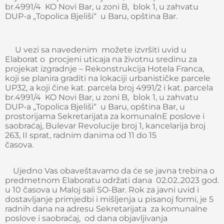
br.4991/4 KO Novi Bar, u zoni B, blok 1, u zahvatu
DUP-a „Topolica Bjeliši“ u Baru, opština Bar.
U vezi sa navedenim možete izvršiti uvid u
Elaborat o procjeni uticaja na životnu sredinu za
projekat izgradnje – Rekonstrukcija Hotela Franca,
koji se planira graditi na lokaciji urbanističke parcele
UP32, a koji čine kat. parcela broj 4991/2 i kat. parcela
br.4991/4 KO Novi Bar, u zoni B, blok 1, u zahvatu
DUP-a „Topolica Bjeliši“ u Baru, opština Bar, u
prostorijama Sekretarijata za komunalnE poslove i
saobraćaj, Bulevar Revolucije broj 1, kancelarija broj
263, II sprat, radnim danima od 11 do 15
časova.
Ujedno Vas obaveštavamo da će se javna trebina o
predmetnom Elaboratu održati dana 02.02..2023 god.
u 10 časova u Maloj sali SO-Bar. Rok za javni uvid i
dostavljanje primjedbi i mišljenja u pisanoj formi, je 5
radnih dana na adresu Sekretarijata za komunalne
poslove i saobraćaj, od dana objavljivanja