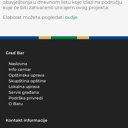
obavještenja u dnevnom listu koje izlazi na području
koje će biti zahvaćeno uticajem ovog projekta.
Elaborat možete pogledati
ovdje
.
Grad Bar
Naslovna
Info centar
Opštinska uprava
Skupština opštine
Lokalna uprava
Servis građana
Podrška privredi
O Baru
Kontakt informacije