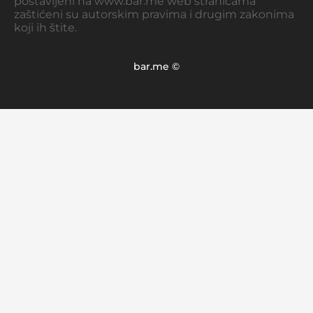
postavljeni na www.bar.me web stranicama
zaštićeni su autorskim pravima i drugim zakonima
koji ih štite.
bar.me ©