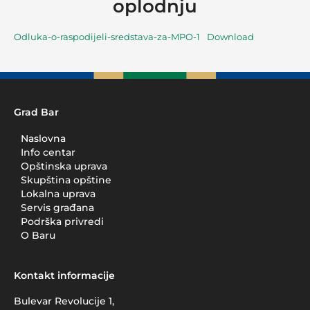
oplodnju
Odluka-o-raspodijeli-sredstava-za-MPO-1
Download
Grad Bar
Naslovna
Info centar
Opštinska uprava
Skupština opštine
Lokalna uprava
Servis građana
Podrška privredi
O Baru
Kontakt informacije
Bulevar Revolucije 1,