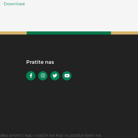
E
Download
Pratite nas
video snimci kao i način na koji su postavljeni na