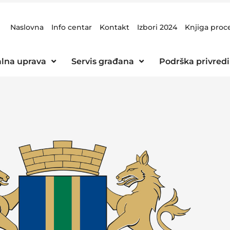
Naslovna
Info centar
Kontakt
Izbori 2024
Knjiga proc
lna uprava
Servis građana
Podrška privredi