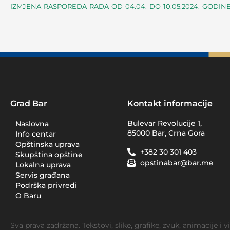
IZMJENA-RASPOREDA-RADA-OD-04.04.-DO-10.05.2024.-GODIN
Grad Bar
Kontakt informacije
Bulevar Revolucije 1,
Naslovna
85000 Bar, Crna Gora
Info centar
Opštinska uprava
+382 30 301 403
Skupština opštine
opstinabar@bar.me
Lokalna uprava
Servis građana
Podrška privredi
O Baru
Sva prava zadržana. Tekstovi, slike, grafike, zvuk, animacije i 