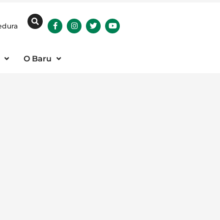
edura
O Baru