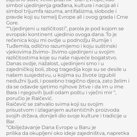
simbol ujedinjenja građana, kultura i nacija ali i
simbol trijumfa razuma, antifašizma, slobode i
pravde koji su temelj Evrope ali i ovog grada i Crne
Gore.
““Ujedinjeni u različitosti”, parola je pod kojom se
evropski kontinent ujedinio ovoga dana. To je
rečenica koju mi ovdje u podnožju Rumije i
Tuđemila, odlično razumijemo i koju suštinski
vjekovima živimo- živimo ujedinjeni u svojim
različitostima koje su naše najveće bogatstvo.
Danas ovdje, nažalost, ujedinjeni smo i u
zajedničkoj boli, zbog tragedija koje su se desile u
našem susjedstvu, u kojima su živote izgubili
nedužni ljudi, i posebno tragično djeca, zato želim i
da se odavde sjetimo njihove žrtve i da im u ime
Bara i njegovih ljudi odam poštu i vječni mir “,
poručio je Raičević.
Raičević se zahvalio svima koji su svojim
prisustvom i izlaganjem autentičnih proizvoda
svojih država, donijeli dio svoje kulture i tradicije u
Bar.
“Obilježavanje Dana Evrope u Baru je
prilika da okupljeni oko ideje zajedništva, napretka