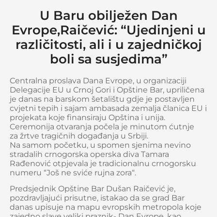
U Baru obilježen Dan
Evrope,Raičević: “Ujedinjeni u
različitosti, ali i u zajedničkoj
boli sa susjedima”
Centralna proslava Dana Evrope, u organizaciji
Delegacije EU u Crnoj Gori i Opštine Bar, upriličena
je danas na barskom šetalištu gdje je postavljen
cvjetni tepih i sajam ambasada zemalja članica EU i
projekata koje finansiraju Opština i unija.
Ceremonija otvaranja počela je minutom ćutnje
za žrtve tragičnih događanja u Srbiji.
Na samom početku, u spomen sjenima nevino
stradalih crnogorska operska diva Tamara
Rađenović otpjevala je tradicionalnu crnogorsku
numeru “Još ne sviće rujna zora“.
Predsjednik Opštine Bar Dušan Raičević je,
pozdravljajući prisutne, istakao da se grad Bar
danas upisuje na mapu evropskih metropola koje
zajedno slave veliki praznik- Dan Evrope, kao