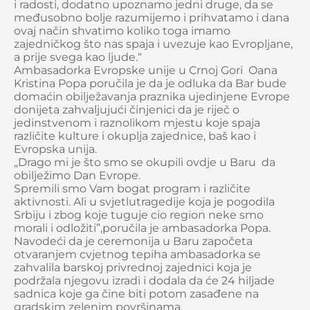
i radosti, dodatno upoznamo jedni druge, da se
međusobno bolje razumijemo i prihvatamo i dana
ovaj način shvatimo koliko toga imamo
zajedničkog što nas spaja i uvezuje kao Evropljane,
a prije svega kao ljude.“
Ambasadorka Evropske unije u Crnoj Gori Oana
Kristina Popa poručila je da je odluka da Bar bude
domaćin obilježavanja praznika ujedinjene Evrope
donijeta zahvaljujući činjenici da je riječ o
jedinstvenom i raznolikom mjestu koje spaja
različite kulture i okuplja zajednice, baš kao i
Evropska unija.
„Drago mi je što smo se okupili ovdje u Baru da
obilježimo Dan Evrope.
Spremili smo Vam bogat program i različite
aktivnosti. Ali u svjetlutragedije koja je pogodila
Srbiju i zbog koje tuguje cio region neke smo
morali i odložiti”,poručila je ambasadorka Popa.
Navodeći da je ceremonija u Baru započeta
otvaranjem cvjetnog tepiha ambasadorka se
zahvalila barskoj privrednoj zajednici koja je
podržala njegovu izradi i dodala da će 24 hiljade
sadnica koje ga čine biti potom zasađene na
gradskim zelenim površinama.