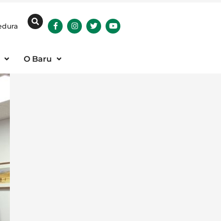
edura
O Baru