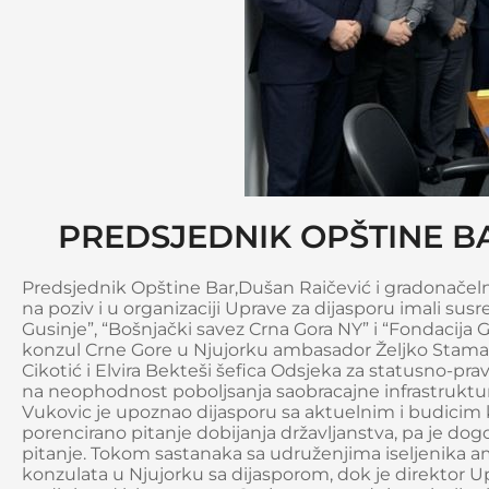
PREDSJEDNIK OPŠTINE BA
Predsjednik Opštine Bar,Dušan Raičević i gradonačeln
na poziv i u organizaciji Uprave za dijasporu imali sus
Gusinje”, “Bošnjački savez Crna Gora NY” i “Fondacija 
konzul Crne Gore u Njujorku ambasador Željko Stamato
Cikotić i Elvira Bekteši šefica Odsjeka za statusno-prav
na neophodnost poboljsanja saobracajne infrastruktu
Vukovic je upoznao dijasporu sa aktuelnim i budicim 
porencirano pitanje dobijanja državljanstva, pa je dogo
pitanje. Tokom sastanaka sa udruženjima iseljenika 
konzulata u Njujorku sa dijasporom, dok je direktor Up