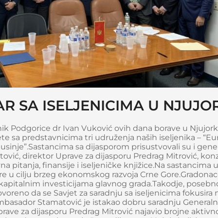
R SA ISELJENICIMA U NJUJO
ik Podgorice dr Ivan Vuković ovih dana borave u Njujork
rete sa predstavnicima tri udruženja naših iseljenika – “Eu
Gusinje”.Sastancima sa dijasporom prisustvovali su i gene
vić, direktor Uprave za dijasporu Predrag Mitrović, ko
na pitanja, finansije i iseljeničke knjižice.Na sastancima 
re u cilju brzeg ekonomskog razvoja Crne Gore.Gradonac
kapitalnim investicijama glavnog grada.Takodje, posebno
voreno da se Savjet za saradnju sa iseljenicima fokusira 
ambasador Stamatović je istakao dobru saradnju General
rave za dijasporu Predrag Mitrović najavio brojne aktivno