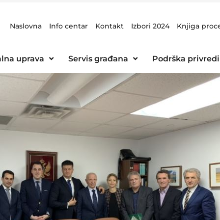
Naslovna
Info centar
Kontakt
Izbori 2024
Knjiga proc
lna uprava
Servis građana
Podrška privredi