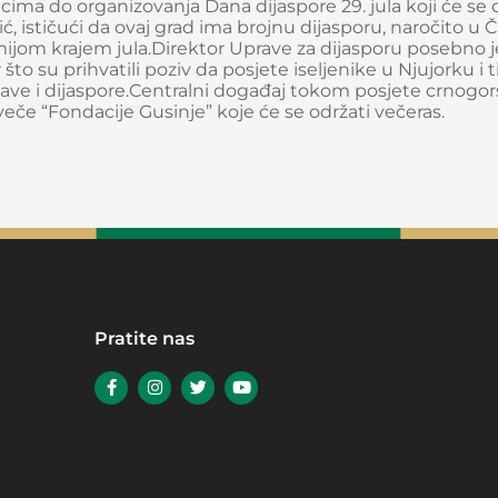
nicima do organizovanja Dana dijaspore 29. jula koji će se
, ističući da ovaj grad ima brojnu dijasporu, naročito u 
ijom krajem jula.Direktor Uprave za dijasporu posebno j
o su prihvatili poziv da posjete iseljenike u Njujorku i 
žave i dijaspore.Centralni događaj tokom posjete crnogo
veče “Fondacije Gusinje” koje će se održati večeras.
Pratite nas