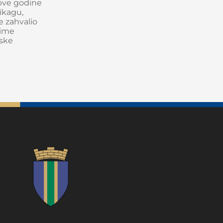
 ove godine
Čikagu,
e zahvalio
time
rske