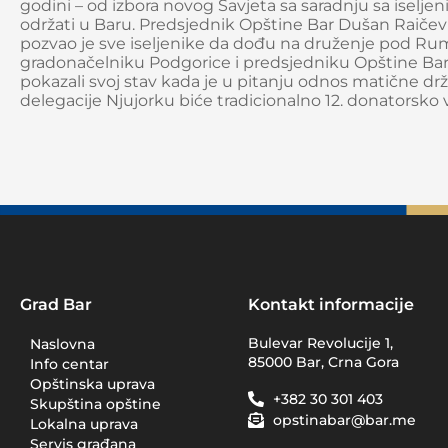
godini – od izbora novog Savjeta sa saradnju sa iselje
održati u Baru. Predsjednik Opštine Bar Dušan Raičević
pozvao je sve iseljenike da dođu na druženje pod Rum
gradonačelniku Podgorice i predsjedniku Opštine Bar št
pokazali svoj stav kada je u pitanju odnos matične dr
delegacije Njujorku biće tradicionalno 12. donatorsko 
Grad Bar
Kontakt informacije
Bulevar Revolucije 1,
Naslovna
85000 Bar, Crna Gora
Info centar
Opštinska uprava
+382 30 301 403
Skupština opštine
opstinabar@bar.me
Lokalna uprava
Servis građana