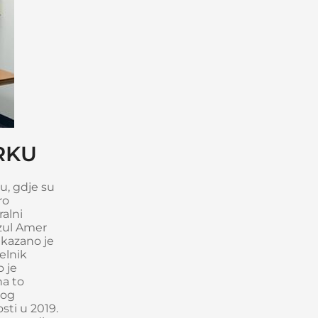
RKU
u, gdje su
ro
ralni
nzul Amer
ukazano je
elnik
 je
na to
nog
sti u 2019.