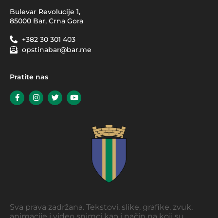
Bulevar Revolucije 1,
85000 Bar, Crna Gora
+382 30 301 403
opstinabar@bar.me
Pratite nas
Sva prava zadržana. Tekstovi, slike, grafike, zvuk,
animacije i video snimci kao i način na koji su