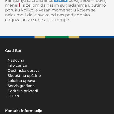
kampanju Drži distancu
čuvaj sebe
čuvaj
mene
s željom da našim sugrađanima uputimo
poruku koliko je važan momenat u kojem se
nalazimo, i da je svako od nas podjednako
odgovaran za sebe ali i za druge.
Grad Bar
Naslovna
Info centar
Opštinska uprava
Skupština opštine
Lokalna uprava
Servis građana
Podrška privredi
O Baru
Kontakt informacije