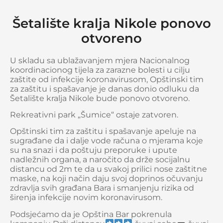
Šetalište kralja Nikole ponovo
otvoreno
U skladu sa ublažavanjem mjera Nacionalnog
koordinacionog tijela za zarazne bolesti u cilju
zaštite od infekcije koronavirusom, Opštinski tim
za zaštitu i spašavanje je danas donio odluku da
Šetalište kralja Nikole bude ponovo otvoreno.
Rekreativni park „Šumice“ ostaje zatvoren.
Opštinski tim za zaštitu i spašavanje apeluje na
sugrađane da i dalje vode računa o mjerama koje
su na snazi i da poštuju preporuke i upute
nadležnih organa, a naročito da drže socijalnu
di
stancu od 2m te da u svakoj prilici nose zaštitne
maske, na koji način daju svoj doprinos očuvanju
zdravlja svih građana Bara i smanjenju rizika od
širenja infekcije novim koronavirusom.
Podsjećamo da je Opština Bar pokrenula