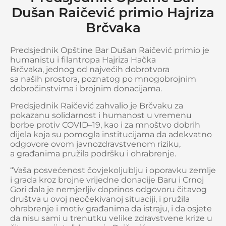
Dušan Raičević primio Hajriza
Brčvaka
Predsjednik Opštine Bar Dušan Raičević primio je
humanistu i filantropa Hajriza Hačka
Brčvaka, jednog od najvećih dobrotvora
sa naših prostora, poznatog po mnogobrojnim
dobročinstvima i brojnim donacijama.
Predsjednik Raičević zahvalio je Brčvaku za
pokazanu solidarnost i humanost u vremenu
borbe protiv COVID–19, kao i za mnoštvo dobrih
dijela koja su pomogla institucijama da adekvatno
odgovore ovom javnozdravstvenom riziku,
a građanima pružila podršku i ohrabrenje.
“Vaša posvećenost čovjekoljublju i oporavku zemlje
i grada kroz brojne vrijedne donacije Baru i Crnoj
Gori dala je nemjerljiv doprinos odgovoru čitavog
društva u ovoj neočekivanoj situaciji, i pružila
ohrabrenje i motiv građanima da istraju, i da osjete
da nisu sami u trenutku velike zdravstvene krize u