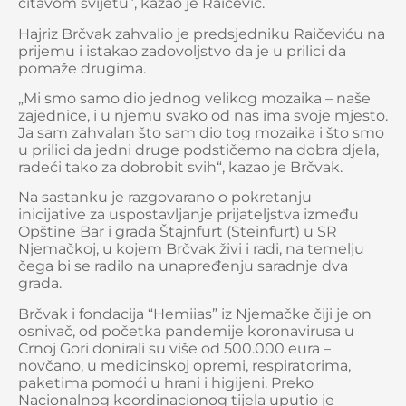
čitavom svijetu”, kazao je Raičević.
Hajriz Brčvak zahvalio je predsjedniku Raičeviću na
prijemu i istakao zadovoljstvo da je u prilici da
pomaže drugima.
„Mi smo samo dio jednog velikog mozaika – naše
zajednice, i u njemu svako od nas ima svoje mjesto.
Ja sam zahvalan što sam dio tog mozaika i što smo
u prilici da jedni druge podstičemo na dobra djela,
radeći tako za dobrobit svih“, kazao je Brčvak.
Na sastanku je razgovarano o pokretanju
inicijative za uspostavljanje prijateljstva između
Opštine Bar i grada Štajnfurt (Steinfurt) u SR
Njemačkoj, u kojem Brčvak živi i radi, na temelju
čega bi se radilo na unapređenju saradnje dva
grada.
Brčvak i fondacija “Hemiias” iz Njemačke čiji je on
osnivač, od početka pandemije koronavirusa u
Crnoj Gori donirali su više od 500.000 eura –
novčano, u medicinskoj opremi, respiratorima,
paketima pomoći u hrani i higijeni. Preko
Nacionalnog koordinacionog tijela uputio je