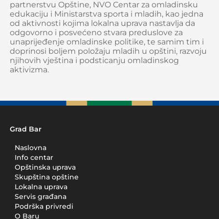
partnerstvu Opštine, NVO Centar za omladinsku
edukaciju i Ministarstva sporta i mladih, kao jedna
od aktivnosti kojima lokalna uprava nastavlja da
odgovorno i posvećeno stvara preduslove za
unaprijeđenje omladinske politike, te samim tim i
doprinosi boljem položaju mladih u opštini, razvoju
njihovih vještina i podsticanju omladinskog
aktivizma.
Grad Bar
Naslovna
Info centar
Opštinska uprava
Skupština opštine
Lokalna uprava
Servis građana
Podrška privredi
O Baru