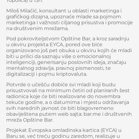
Topolica) u 13h.
Miloš Milačić, konsultant u oblasti marketinga i
grafičkog dizajna, upoznaće mlade sa pojmom
marketinga i važnosti ciljanog prisustva i promocije
na društvenim mrežama.
Pod pokroviteljstvom Opštine Bar, a kroz saradnju
u okviru projekta EYCA, pored ove biće
organizovano još pet obuka u okviru kojih će mladi
biti u prilici da saznaju više o emocionalnoj
inteligenciji, generisanju poslovnih ideja, značaju
mentalnog zdravlja. pravnoj pismenosti, te
digitalizaciji i pojmu kriptovaluta.
Potvrde o učešću dobiće svi mladi koji budu
prisustvovali na minimum četiri od planiranih šest
radionica koje će biti realizovane do novembra
tekuće godine, a o datumima i mjestu održavanja
svih narednih javnost će biti blagovremeno
obaviještena putem web sajta: bar.me i društvenih
mreža Opštine Bar.
Projekat Evropska omladinska kartica (EYCA) u
Baru se, već treću godinu zaredom, realizuje u