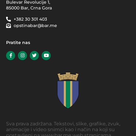
Bulevar Revolucije 1,
85000 Bar, Crna Gora
+382 30 301 403
opstinabar@bar.me
Pratite nas
Sva prava zadržana. Tekstovi, slike, grafike, zvuk,
animacije i video snimci kao i način na koji su
postavljeni na www.bar.me web stranicama