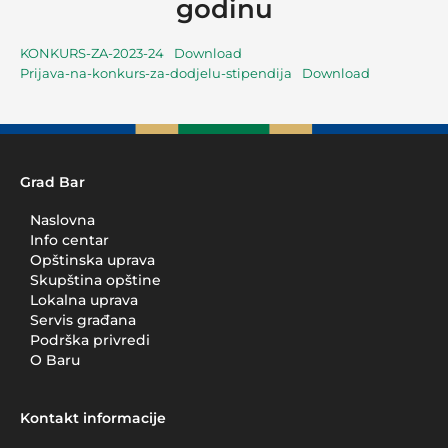
godinu
KONKURS-ZA-2023-24
Download
Prijava-na-konkurs-za-dodjelu-stipendija
Download
Grad Bar
Naslovna
Info centar
Opštinska uprava
Skupština opštine
Lokalna uprava
Servis građana
Podrška privredi
O Baru
Kontakt informacije