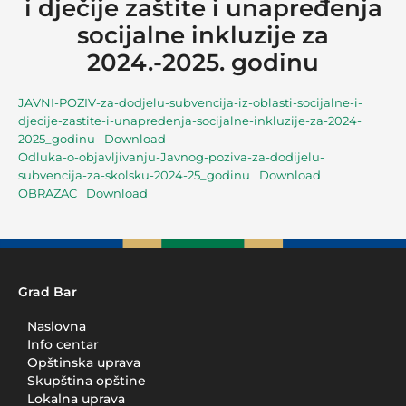
i dječije zaštite i unapređenja
socijalne inkluzije za
2024.-2025. godinu
JAVNI-POZIV-za-dodjelu-subvencija-iz-oblasti-socijalne-i-
djecije-zastite-i-unapredenja-socijalne-inkluzije-za-2024-
2025_godinu
Download
Odluka-o-objavljivanju-Javnog-poziva-za-dodijelu-
subvencija-za-skolsku-2024-25_godinu
Download
OBRAZAC
Download
Grad Bar
Naslovna
Info centar
Opštinska uprava
Skupština opštine
Lokalna uprava