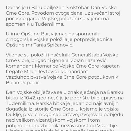
Danas je u Baru obilježen 7. oktobar, Dan Vojske
Crne Gore. Povodom ovoga dana, uz svečani stroj
počasne garde Vojske, položeni su vijenci na
spomenik u Tuđemilima.
U ime Opštine Bar, vijenac na spomenik
crnogorske vojske položila je potpredsjednica
Opštine mr Tanja Spičanović.
Vijenac su položili i načelnik Generalštaba Vojske
Crne Gore, brigadni general Zoran Lazarević,
komandant Mornarice Vojske Crne Gore kapetan
fregate Milan Jevtović i komandant
Vazduhoplovstva Vojske Crne Gore potpukovnik
Bojan Popadić.
Dan Vojske obilježava se u znak sjećanja na Barsku
bitku iz 1042. godine, čije je poprište bilo upravo na
Tuđemilima. Barska bitka je jedan od najslavnijih
događaja iz istorije Crne Gore, u kojeme je vojska
Duklje, prve crnogorske države, izvojevala pobjedu
nad velikom vizantijskom vojskom i tom
pobjedom obezbijedila nezavisnost od Vizantije.