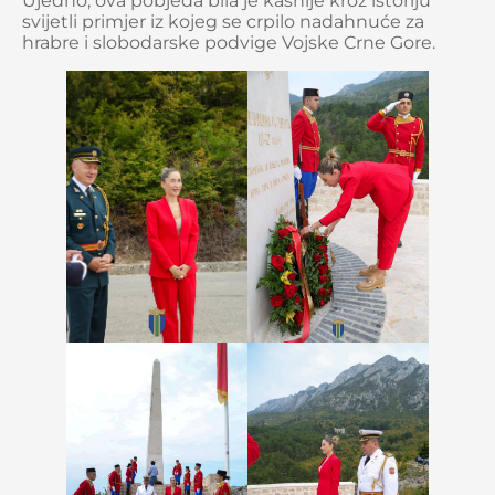
Ujedno, ova pobjeda bila je kasnije kroz istoriju
svijetli primjer iz kojeg se crpilo nadahnuće za
hrabre i slobodarske podvige Vojske Crne Gore.