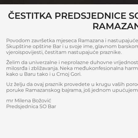
ČESTITKA PREDSJEDNICE 
RAMAZAN
Povodom završetka mjeseca Ramazana i nastupajućeg 
Skupštine opštine Bar i u svoje ime, glavnom barskom
vjeroispovijesti, čestitam nastupajuće praznike.
Želim da univerzalne i neprolazne duhovne vrijednost
milosrđa i zbližavanja. Neka međukonfesionalna harmoni
kako u Baru tako i u Crnoj Gori.
Uz želju da ovaj praznik provedete u krugu vaših porodi
poruke Ramazanskog bajrama, još jednom upućujem na
mr Milena Božović
Predsjednica SO Bar