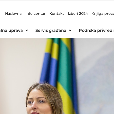
Naslovna
Info centar
Kontakt
Izbori 2024
Knjiga proc
lna uprava
Servis građana
Podrška privredi