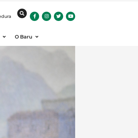
edura
O Baru