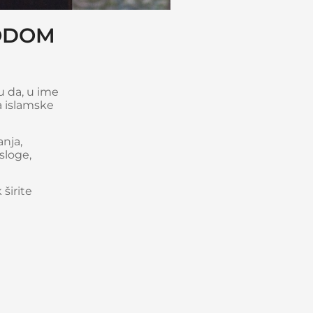
VODOM
 da, u ime
a islamske
nja,
sloge,
širite