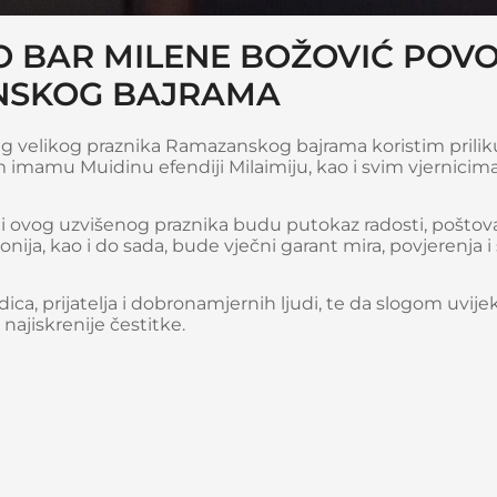
SO BAR MILENE BOŽOVIĆ PO
SKOG BAJRAMA
velikog praznika Ramazanskog bajrama koristim priliku
 imamu Muidinu efendiji Milaimiju, kao i svim vjernicim
i ovog uzvišenog praznika budu putokaz radosti, poštova
ja, kao i do sada, bude vječni garant mira, povjerenja i 
ca, prijatelja i dobronamjernih ljudi, te da slogom uvijek 
jiskrenije čestitke.