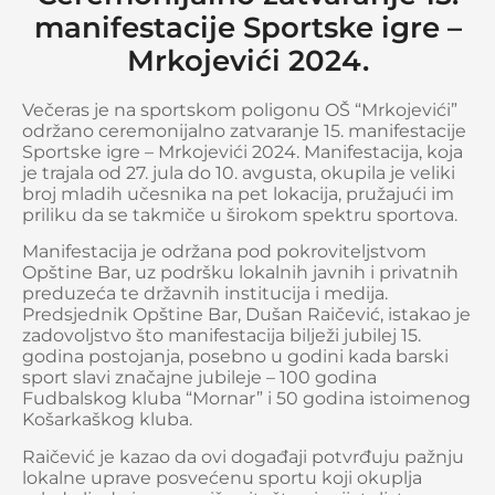
manifestacije Sportske igre –
Mrkojevići 2024.
Večeras je na sportskom poligonu OŠ “Mrkojevići”
održano ceremonijalno zatvaranje 15. manifestacije
Sportske igre – Mrkojevići 2024. Manifestacija, koja
je trajala od 27. jula do 10. avgusta, okupila je veliki
broj mladih učesnika na pet lokacija, pružajući im
priliku da se takmiče u širokom spektru sportova.
Manifestacija je održana pod pokroviteljstvom
Opštine Bar, uz podršku lokalnih javnih i privatnih
preduzeća te državnih institucija i medija.
Predsjednik Opštine Bar, Dušan Raičević, istakao je
zadovoljstvo što manifestacija bilježi jubilej 15.
godina postojanja, posebno u godini kada barski
sport slavi značajne jubileje – 100 godina
Fudbalskog kluba “Mornar” i 50 godina istoimenog
Košarkaškog kluba.
Raičević je kazao da ovi događaji potvrđuju pažnju
lokalne uprave posvećenu sportu koji okuplja