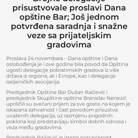
prisustvovale proslavi Dana
opštine Bar; Još jednom
potvrđena saradnja i snažne
veze sa prijateljskim
gradovima
Proslava 24.novembara – Dana opštine i Dana
oslobođenja je i ove godine bila povod da Opština
ugosti delegacije pobratimskih gradova iz više
država iz regiona, ali i Evrope, kao i delegacije
iseljeničkih asocijacija.
Predsjednik Opštine Bar Dušan Raičević i
predsjednik Skupštine opštine Branislav Nenezić
upriličili su svečani prijem za sve goste na kojem je
iskazana zahvalnost i čast povodom prisustva
uvaženih delegacija, uz razmjenu prigodnih
poklona koji predstavljaju simbol dobrih odnosa i
veza među gradovima.
Predsjednik Raičević je izrazio posvećenost