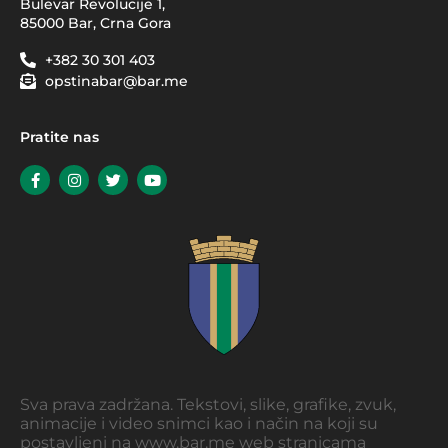
Bulevar Revolucije 1,
85000 Bar, Crna Gora
+382 30 301 403
opstinabar@bar.me
Pratite nas
Sva prava zadržana. Tekstovi, slike, grafike, zvuk,
animacije i video snimci kao i način na koji su
postavljeni na www.bar.me web stranicama