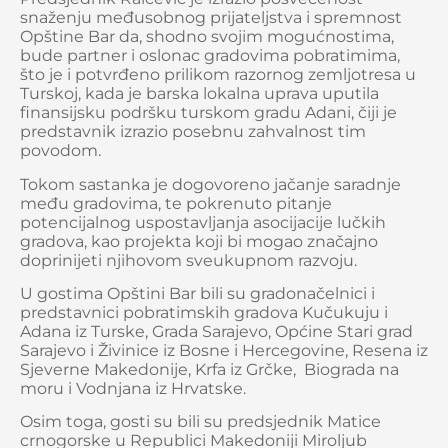
snaženju međusobnog prijateljstva i spremnost
Opštine Bar da, shodno svojim mogućnostima,
bude partner i oslonac gradovima pobratimima,
što je i potvrđeno prilikom razornog zemljotresa u
Turskoj, kada je barska lokalna uprava uputila
finansijsku podršku turskom gradu Adani, čiji je
predstavnik izrazio posebnu zahvalnost tim
povodom.
Tokom sastanka je dogovoreno jačanje saradnje
među gradovima, te pokrenuto pitanje
potencijalnog uspostavljanja asocijacije lučkih
gradova, kao projekta koji bi mogao značajno
doprinijeti njihovom sveukupnom razvoju.
U gostima Opštini Bar bili su gradonačelnici i
predstavnici pobratimskih gradova Kučukuju i
Adana iz Turske, Grada Sarajevo, Općine Stari grad
Sarajevo i Živinice iz Bosne i Hercegovine, Resena iz
Sjeverne Makedonije, Krfa iz Grčke, Biograda na
moru i Vodnjana iz Hrvatske.
Osim toga, gosti su bili su predsjednik Matice
crnogorske u Republici Makedoniji Miroljub