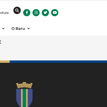
edura
O Baru
c