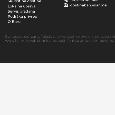
Skupština opštine
opstinabar@bar.me
Lokalna uprava
Servis građana
Podrška privredi
O Baru
Sva prava zadržana. Tekstovi, slike, grafike, zvuk, animacije i 
www.bar.me web stranicama zaštićeni su autorskim pravima i