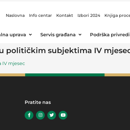
Naslovna
Info centar
Kontakt
Izbori 2024
Knjiga proc
lna uprava
Servis građana
Podrška privredi
 u političkim subjektima IV mjese
a IV mjesec
Pratite nas