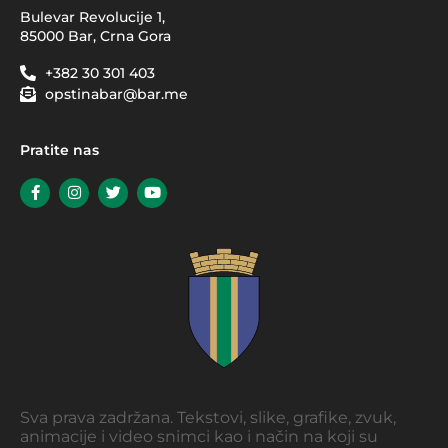
Bulevar Revolucije 1,
85000 Bar, Crna Gora
+382 30 301 403
opstinabar@bar.me
Pratite nas
Sva prava zadržana. Tekstovi, slike, grafike, zvuk,
animacije i video snimci kao i način na koji su