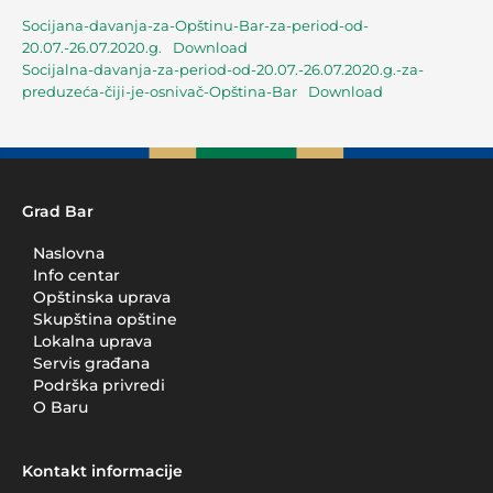
Socijana-davanja-za-Opštinu-Bar-za-period-od-
20.07.-26.07.2020.g.
Download
Socijalna-davanja-za-period-od-20.07.-26.07.2020.g.-za-
preduzeća-čiji-je-osnivač-Opština-Bar
Download
Grad Bar
Naslovna
Info centar
Opštinska uprava
Skupština opštine
Lokalna uprava
Servis građana
Podrška privredi
O Baru
Kontakt informacije